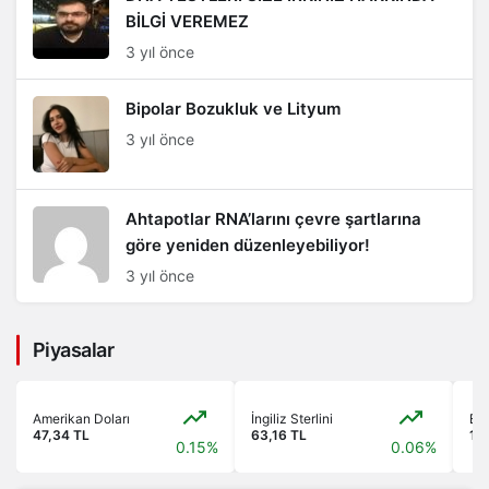
BİLGİ VEREMEZ
3 yıl önce
Bipolar Bozukluk ve Lityum
3 yıl önce
Ahtapotlar RNA’larını çevre şartlarına
göre yeniden düzenleyebiliyor!
3 yıl önce
Piyasalar
Amerikan Doları
İngiliz Sterlini
Bis
47,34 TL
63,16 TL
13
0.15%
0.06%