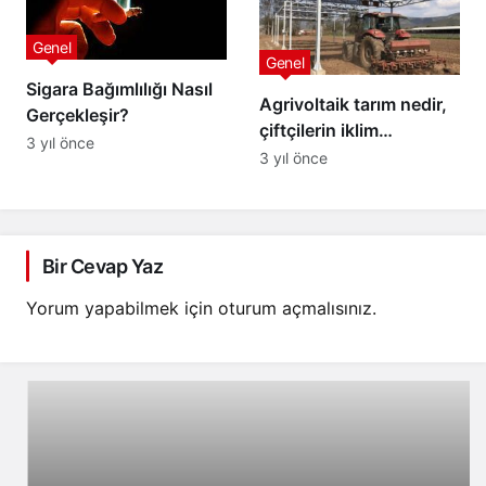
Genel
Genel
Sigara Bağımlılığı Nasıl
Agrivoltaik tarım nedir,
Gerçekleşir?
çiftçilerin iklim
3 yıl önce
değişikliğiyle başa
3 yıl önce
çıkmasını
kolaylaştırabilir mi?
Bir Cevap Yaz
Yorum yapabilmek için
oturum açmalısınız
.