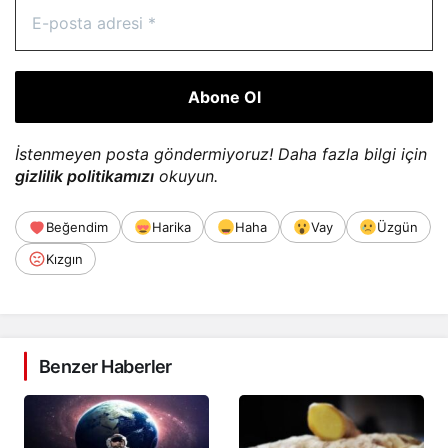
İstenmeyen posta göndermiyoruz! Daha fazla bilgi için
gizlilik politikamızı
okuyun.
Beğendim
Harika
Haha
Vay
Üzgün
Kızgın
Benzer Haberler