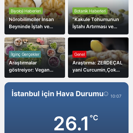
Biyoloji Haberleri
Botanik Haberleri
Nörobilimciler İnsan
“Kakule Tohumunun
Beyninde İştah ve
İştahı Artırması ve
Bellek Arasındaki Bağı
Yağı Azaltmasıyla İlgili
Buldular.
Yeni Araştırma”
İlginç Gerçekler
Genel
Araştırmalar
Araştırma: ZERDEÇAL
göstreiyor: Vegan
yani Curcumin,Çok
Diyetin Sağlık
kuvvetli bir
Faydalarının Yanı Sıra
antioksidandır
Ekonomik Avantajları
İstanbul için Hava Durumu
10:07
da Var,
26.1
°C