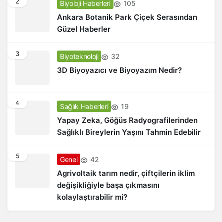
2
105
Biyoloji Haberleri
Ankara Botanik Park Çiçek Serasından
Güzel Haberler
3
32
Biyoteknoloji
3D Biyoyazıcı ve Biyoyazım Nedir?
4
19
Sağlık Haberleri
Yapay Zeka, Göğüs Radyografilerinden
Sağlıklı Bireylerin Yaşını Tahmin Edebilir
5
42
Genel
Agrivoltaik tarım nedir, çiftçilerin iklim
değişikliğiyle başa çıkmasını
kolaylaştırabilir mi?