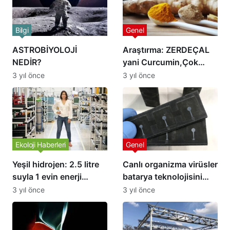
Bilgi
Genel
ASTROBİYOLOJİ
Araştırma: ZERDEÇAL
NEDİR?
yani Curcumin,Çok
kuvvetli bir
3 yıl önce
3 yıl önce
antioksidandır
Ekoloji Haberleri
Genel
Yeşil hidrojen: 2.5 litre
Canlı organizma virüsler
suyla 1 evin enerji
batarya teknolojisini
ihtiyacını günlerce
geliştirmek için
3 yıl önce
3 yıl önce
karşılayabilen teknoloji
kullanılabilir mi?