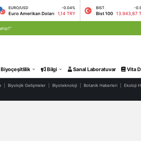
EURO/USD
-0.04%
BIST
-0.95
Euro Amerikan Doları
1,14 TRY
Bist 100
13.943,87 TR
ahip?”
Evrim Haberleri
Biyoçeşitlilik
Bilgi
Sanal Laboratuvar
Vita D
e
Biyolojik Gelişmeler
Biyoteknoloji
Botanik Haberleri
Ekoloji H