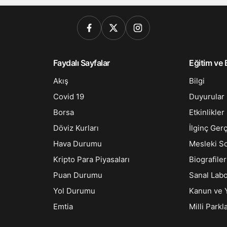
Faydalı Sayfalar
Eğitim ve B
Akış
Bilgi
Covid 19
Duyurular
Borsa
Etkinlikler
Döviz Kurları
İlginç Ger
Hava Durumu
Mesleki S
Kripto Para Piyasaları
Biografiler
Puan Durumu
Sanal Lab
Yol Durumu
Kanun ve 
Emtia
Milli Parkl