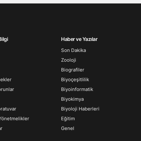
ilgi
Haber ve Yazılar
Son Dakika
Zooloji
Biografiler
çekler
Biyoçeşitlilik
orunlar
Biyoinformatik
Biyokimya
oratuvar
Biyoloji Haberleri
Yönetmelikler
Eğitim
ar
Genel