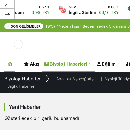
CNY
0.24%
GBP
0.06%
Çin Yuanı
6,99 TRY
İngiliz Sterlini
63,16 TRY
19:57
“Neden İnsan Bedeni Yedek Organlara S
SON GELIŞMELER
Mod
değiştir
Akış
Biyoloji Haberleri
Eğitim
Biyoloji Haberleri
Anadolu Biyocoğrafyası
Biyoloji Türkiy
Sağlık Haberleri
Yeni Haberler
Gösterilecek bir içerik bulunamadı.