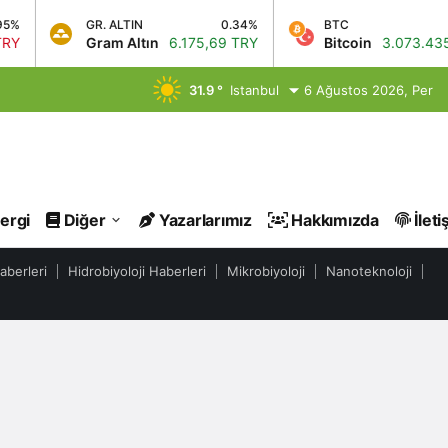
%
GR. ALTIN
0.34%
BTC
Y
Gram Altın
6.175,69 TRY
Bitcoin
3.073.435,
31.9 °
Istanbul
6 Ağustos 2026, Per
ergi
Diğer
Yazarlarımız
Hakkımızda
İleti
aberleri
Hidrobiyoloji Haberleri
Mikrobiyoloji
Nanoteknoloji