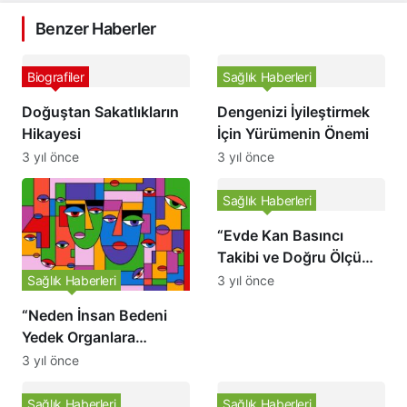
Benzer Haberler
Biografiler
Sağlık Haberleri
Doğuştan Sakatlıkların
Dengenizi İyileştirmek
Hikayesi
İçin Yürümenin Önemi
3 yıl önce
3 yıl önce
Sağlık Haberleri
“Evde Kan Basıncı
Takibi ve Doğru Ölçüm
İpuçları” Bu başlık
Sağlık Haberleri
3 yıl önce
altında, kan basıncını
“Neden İnsan Bedeni
evde izlemenin önemini
Yedek Organlara
ve doğru ölçüm
Sahip?”
3 yıl önce
yapmanın ipuçlarını
açıklıyoruz. Kan
Sağlık Haberleri
Sağlık Haberleri