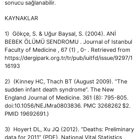
sonucu sağlanabilir.
KAYNAKLAR
1) Gökçe, S. & Uğur Baysal, S. (2004). ANİ
BEBEK ÖLÜMÜ SENDROMU . Journal of Istanbul
Faculty of Medicine , 67 (1) , 0- . Retrieved from
https://dergipark.org.tr/tr/pub/iuitfd/issue/9297/1
16193
2) (Kinney HC, Thach BT (August 2009). “The
sudden infant death syndrome”. The New
England Journal of Medicine. 361 (8): 795-805.
doi:10.1056/NEJMra0803836. PMC 3268262 $2.
PMID 19692691.)
3) Hoyert DL, Xu JQ (2012). “Deaths: Preliminary
data for 2011” (PDF). National Vital Statistics