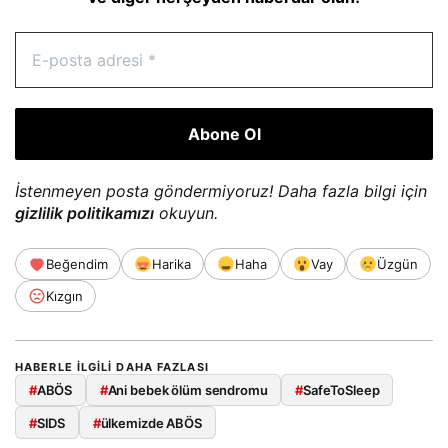
İstenmeyen posta göndermiyoruz! Daha fazla bilgi için
gizlilik politikamızı
okuyun.
Beğendim
Harika
Haha
Vay
Üzgün
Kızgın
HABERLE ILGILI DAHA FAZLASI
#
ABÖS
#
Ani bebek ölüm sendromu
#
SafeToSleep
#
SIDS
#
ülkemizde ABÖS