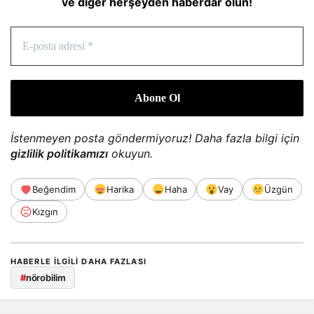
ve diğer herşeyden haberdar olun!
İstenmeyen posta göndermiyoruz! Daha fazla bilgi için
gizlilik politikamızı
okuyun.
Beğendim
Harika
Haha
Vay
Üzgün
Kızgın
HABERLE ILGILI DAHA FAZLASI
#
nörobilim