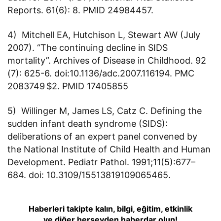
Reports. 61(6): 8. PMID 24984457.
4) Mitchell EA, Hutchison L, Stewart AW (July
2007). “The continuing decline in SIDS
mortality”. Archives of Disease in Childhood. 92
(7): 625-6. doi:10.1136/adc.2007.116194. PMC
2083749 $2. PMID 17405855
5) Willinger M, James LS, Catz C. Defining the
sudden infant death syndrome (SIDS):
deliberations of an expert panel convened by
the National Institute of Child Health and Human
Development. Pediatr Pathol. 1991;11(5):677–
684. doi: 10.3109/15513819109065465.
Haberleri takipte kalın, bilgi, eğitim, etkinlik
ve diğer herşeyden haberdar olun!