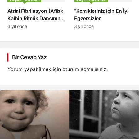
basıncının neden
önemli olduğu ve nasıl
Atrial Fibrilasyon (Afib):
“Kemikleriniz için En İyi
doğru ölçüm yapılması
Kalbin Ritmik Dansının
Egzersizler
gerektiği hakkında bilgi
Bozulması
3 yıl önce
3 yıl önce
veren makaleyi okuyun.
Bir Cevap Yaz
Yorum yapabilmek için
oturum açmalısınız
.
“Evde Kan Basıncı Takibi ve Doğru Ölçüm
İpuçları” Bu başlık altında, kan basıncını
evde izlemenin önemini ve doğru ölçüm