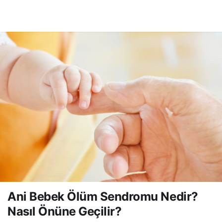
Nörobilimciler İnsan
0
Paylaş
Beyninde İştah ve Bellek
Arasındaki Bağı Buldular.
Ani Bebek Ölüm Sendromu Nedir?
Nasıl Önüne Geçilir?