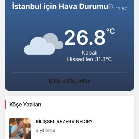
Ekonomik Avantajları
İstanbul için Hava Durumu
12:57
da Var,
26.8
°C
Kapalı
Hissedilen 31.3°C
Daha Fazla Detay
Köşe Yazıları
BİLİŞSEL REZERV NEDİR?
3 yıl önce