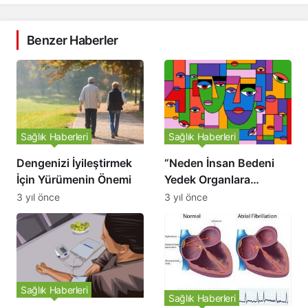
Benzer Haberler
Sağlık Haberleri
Sağlık Haberleri
Dengenizi İyileştirmek
“Neden İnsan Bedeni
İçin Yürümenin Önemi
Yedek Organlara
Sahip?”
3 yıl önce
3 yıl önce
Sağlık Haberleri
Sağlık Haberleri