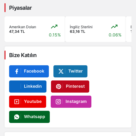
Piyasalar
Amerikan Doları
İngiliz Sterlini
Bis
47,34 TL
63,16 TL
13
0.15%
0.06%
Bize Katılın
Facebook
Twitter
Linkedin
Pinterest
Youtube
Instagram
Whatsapp