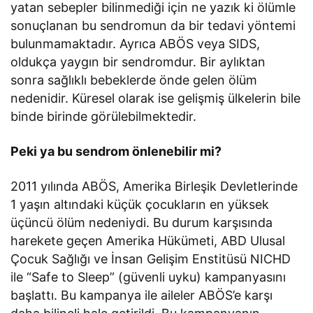
yatan sebepler bilinmediği için ne yazık ki ölümle
olduğu ve nasıl doğru
sonuçlanan bu sendromun da bir tedavi yöntemi
ölçüm yapılması gerektiği
bulunmamaktadır. Ayrıca ABÖS veya SIDS,
hakkında bilgi veren
oldukça yaygın bir sendromdur. Bir aylıktan
makaleyi okuyun.
sonra sağlıklı bebeklerde önde gelen ölüm
nedenidir. Küresel olarak ise gelişmiş ülkelerin bile
binde birinde görülebilmektedir.
Peki ya bu sendrom önlenebilir mi?
2011 yılında ABÖS, Amerika Birleşik Devletlerinde
1 yaşın altındaki küçük çocukların en yüksek
üçüncü ölüm nedeniydi. Bu durum karşısında
harekete geçen Amerika Hükümeti, ABD Ulusal
Çocuk Sağlığı ve İnsan Gelişim Enstitüsü NICHD
ile “Safe to Sleep” (güvenli uyku) kampanyasını
başlattı. Bu kampanya ile aileler ABÖS’e karşı