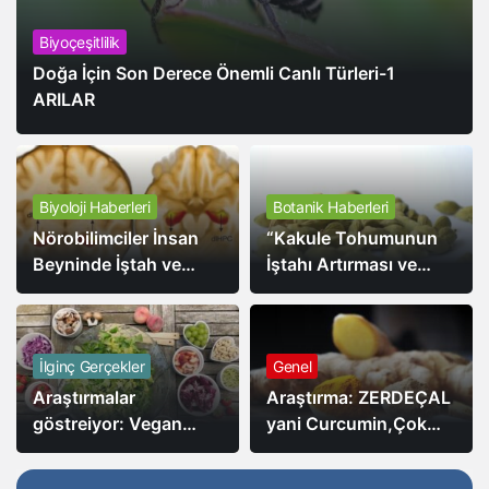
Biyoçeşitlilik
Doğa İçin Son Derece Önemli Canlı Türleri-1
ARILAR
Biyoloji Haberleri
Botanik Haberleri
Nörobilimciler İnsan
“Kakule Tohumunun
Beyninde İştah ve
İştahı Artırması ve
Bellek Arasındaki Bağı
Yağı Azaltmasıyla İlgili
Buldular.
Yeni Araştırma”
İlginç Gerçekler
Genel
Araştırmalar
Araştırma: ZERDEÇAL
göstreiyor: Vegan
yani Curcumin,Çok
Diyetin Sağlık
kuvvetli bir
Faydalarının Yanı Sıra
antioksidandır