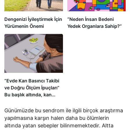
Dengenizi İyileştirmek İçin
“Neden İnsan Bedeni
Yürümenin Önemi
Yedek Organlara Sahip?”
“Evde Kan Basıncı Takibi
ve Doğru Ölçüm İpuçları”
Bu başlık altında, kan
basıncını evde izlemenin
önemini ve doğru ölçüm
Günümüzde bu sendrom ile ilgili birçok araştırma
yapmanın ipuçlarını
yapılmasına karşın halen daha bu ölümlerin
açıklıyoruz. Kan
altında yatan sebepler bilinmemektedir. Altta
basıncının neden önemli