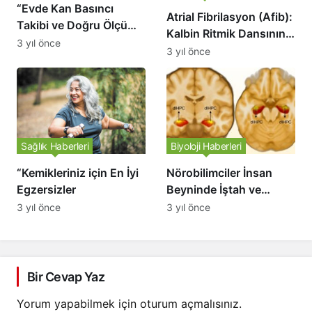
“Evde Kan Basıncı
Atrial Fibrilasyon (Afib):
Takibi ve Doğru Ölçüm
Kalbin Ritmik Dansının
İpuçları” Bu başlık
3 yıl önce
Bozulması
3 yıl önce
altında, kan basıncını
evde izlemenin önemini
ve doğru ölçüm
yapmanın ipuçlarını
açıklıyoruz. Kan
basıncının neden
Sağlık Haberleri
Biyoloji Haberleri
önemli olduğu ve nasıl
“Kemikleriniz için En İyi
Nörobilimciler İnsan
doğru ölçüm yapılması
Egzersizler
Beyninde İştah ve
gerektiği hakkında bilgi
Bellek Arasındaki Bağı
3 yıl önce
3 yıl önce
veren makaleyi okuyun.
Buldular.
Bir Cevap Yaz
Yorum yapabilmek için
oturum açmalısınız
.