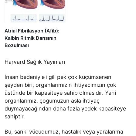
basıncının neden önemli
olduğu ve nasıl doğru
ölçüm yapılması gerektiği
hakkında bilgi veren
Atrial Fibrilasyon (Afib):
makaleyi okuyun.
Kalbin Ritmik Dansının
Bozulması
Harvard Sağlık Yayınları
İnsan bedeniyle ilgili pek çok küçümsenen
şeyden biri, organlarımızın ihtiyacımızın çok
üstünde bir kapasiteye sahip olmasıdır. Yani
organlarımız, çoğumuzun asla ihtiyaç
duymayacağından daha fazla yedek kapasiteye
sahiptir.
Bu, sanki vücudumuz, hastalık veya yaralanma