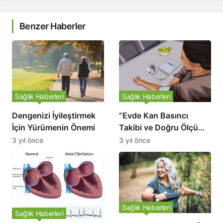
Benzer Haberler
Sağlık Haberleri
Sağlık Haberleri
Dengenizi İyileştirmek
“Evde Kan Basıncı
İçin Yürümenin Önemi
Takibi ve Doğru Ölçüm
İpuçları” Bu başlık
3 yıl önce
3 yıl önce
altında, kan basıncını
evde izlemenin önemini
ve doğru ölçüm
yapmanın ipuçlarını
açıklıyoruz. Kan
Sağlık Haberleri
basıncının neden
Sağlık Haberleri
önemli olduğu ve nasıl