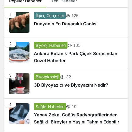
Popüler Haberler
Yeni Haberler
1
125
İlginç Gerçekler
Dünyanın En Dayanıklı Canlısı
2
105
Biyoloji Haberleri
Ankara Botanik Park Çiçek Serasından
Güzel Haberler
3
32
Biyoteknoloji
3D Biyoyazıcı ve Biyoyazım Nedir?
4
19
Sağlık Haberleri
Yapay Zeka, Göğüs Radyografilerinden
Sağlıklı Bireylerin Yaşını Tahmin Edebilir