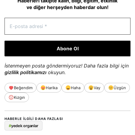
Haberleri takipte kalın, bilgi, eğitim, etkinlik
ve diğer herşeyden haberdar olun!
İstenmeyen posta göndermiyoruz! Daha fazla bilgi için
gizlilik politikamızı
okuyun.
Beğendim
Harika
Haha
Vay
Üzgün
Kızgın
HABERLE ILGILI DAHA FAZLASI
#
yedek organlar