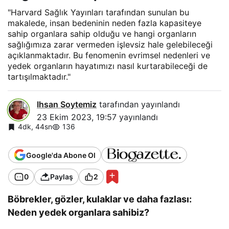
olduğu ve nasıl doğru
"Harvard Sağlık Yayınları tarafından sunulan bu
makalede, insan bedeninin neden fazla kapasiteye
sahip organlara sahip olduğu ve hangi organların
ölçüm yapılması gerektiği
sağlığımıza zarar vermeden işlevsiz hale gelebileceği
açıklanmaktadır. Bu fenomenin evrimsel nedenleri ve
yedek organların hayatımızı nasıl kurtarabileceği de
hakkında bilgi veren
tartışılmaktadır."
makaleyi okuyun.
Ihsan Soytemiz
tarafından yayınlandı
23 Ekim 2023, 19:57
yayınlandı
4dk, 44sn
136
Google'da Abone Ol
0
Paylaş
2
Böbrekler, gözler, kulaklar ve daha fazlası:
Neden yedek organlara sahibiz?