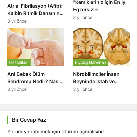
“Kemikleriniz için En İyi
Atrial Fibrilasyon (Afib):
doğru ölçüm yapılması
Egzersizler
Kalbin Ritmik Dansının
gerektiği hakkında bilgi
3 yıl önce
Bozulması
3 yıl önce
veren makaleyi okuyun.
Hastalıklar
Biyoloji Haberleri
Ani Bebek Ölüm
Nörobilimciler İnsan
Sendromu Nedir? Nasıl
Beyninde İştah ve
Önüne Geçilir?
Bellek Arasındaki Bağı
3 yıl önce
3 yıl önce
Buldular.
Bir Cevap Yaz
Yorum yapabilmek için
oturum açmalısınız
.