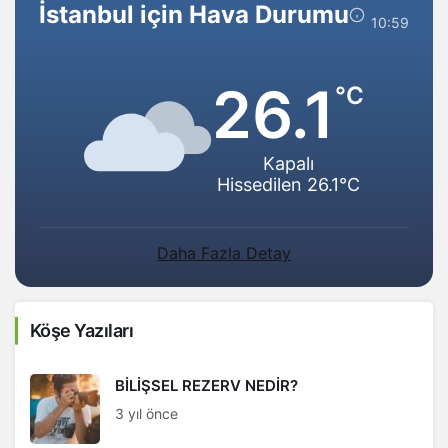
Ekonomik Avantajları
İstanbul için Hava Durumu
10:59
da Var,
26.1
°C
Kapalı
Hissedilen 26.1°C
Daha Fazla Detay
Köşe Yazıları
BİLİŞSEL REZERV NEDİR?
3 yıl önce