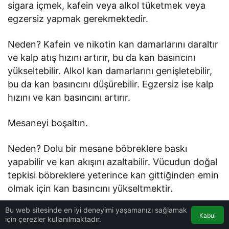
sigara içmek, kafein veya alkol tüketmek veya
egzersiz yapmak gerekmektedir.
Neden? Kafein ve nikotin kan damarlarını daraltır
ve kalp atış hızını artırır, bu da kan basıncını
yükseltebilir. Alkol kan damarlarını genişletebilir,
bu da kan basıncını düşürebilir. Egzersiz ise kalp
hızını ve kan basıncını artırır.
Mesaneyi boşaltın.
Neden? Dolu bir mesane böbreklere baskı
yapabilir ve kan akışını azaltabilir. Vücudun doğal
tepkisi böbreklere yeterince kan gittiğinden emin
olmak için kan basıncını yükseltmektir.
Bu web sitesinde en iyi deneyimi yaşamanızı sağlamak
Rahat bir şekilde oturun, kolunuzu kalp
Kabul
için çerezler kullanılmaktadır.
seviyesine yakın bir şekilde destekleyin.