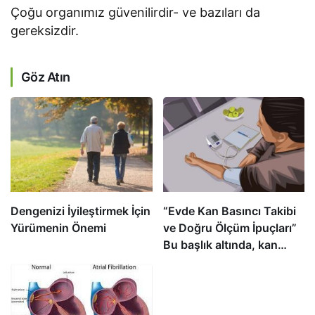
Çoğu organımız güvenilirdir- ve bazıları da
gereksizdir.
Göz Atın
Dengenizi İyileştirmek İçin
“Evde Kan Basıncı Takibi
Yürümenin Önemi
ve Doğru Ölçüm İpuçları”
Bu başlık altında, kan
basıncını evde izlemenin
önemini ve doğru ölçüm
yapmanın ipuçlarını
açıklıyoruz. Kan