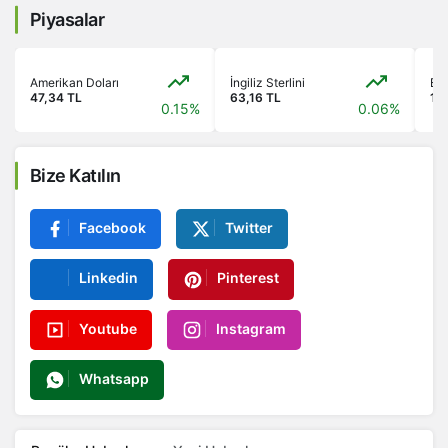
Piyasalar
Amerikan Doları
İngiliz Sterlini
Bis
47,34 TL
63,16 TL
13
0.15%
0.06%
Bize Katılın
Facebook
Twitter
Linkedin
Pinterest
Youtube
Instagram
Whatsapp