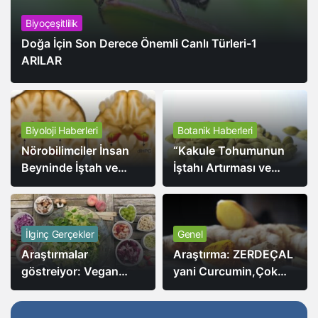
Biyoçeşitlilik
Doğa İçin Son Derece Önemli Canlı Türleri-1
ARILAR
Biyoloji Haberleri
Botanik Haberleri
Nörobilimciler İnsan
“Kakule Tohumunun
Beyninde İştah ve
İştahı Artırması ve
Bellek Arasındaki Bağı
Yağı Azaltmasıyla İlgili
Buldular.
Yeni Araştırma”
İlginç Gerçekler
Genel
Araştırmalar
Araştırma: ZERDEÇAL
göstreiyor: Vegan
yani Curcumin,Çok
Diyetin Sağlık
kuvvetli bir
Faydalarının Yanı Sıra
antioksidandır