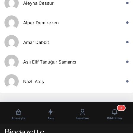
Aleyna Cessur
Alper Demirezen
Amar Dabbit
Aslı Elif Tanuğur Samancı
Nazlı Ateş
0
Anasayfa
Akış
Hesabım
Bildirimler