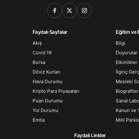
Faydalı Sayfalar
Eğitim ve B
Akış
Bilgi
Covid 19
Duyurular
Borsa
Etkinlikler
Döviz Kurları
İlginç Ger
Hava Durumu
Mesleki S
Kripto Para Piyasaları
Biografiler
Puan Durumu
Sanal Lab
Yol Durumu
Kanun ve 
Emtia
Milli Parkl
Faydalı Linkler