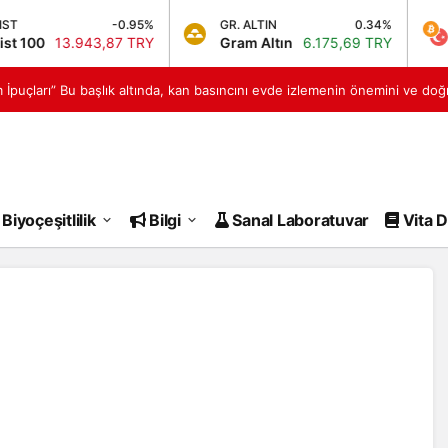
-0.95%
GR. ALTIN
0.34%
BT
00
13.943,87 TRY
Gram Altın
6.175,69 TRY
Bit
İpuçları” Bu başlık altında, kan basıncını evde izlemenin önemini ve do
ıncının neden önemli olduğu ve nasıl doğru ölçüm yapılması gerektiği hak
sivrisienk Haberleri
Biyoçeşitlilik
Bilgi
Sanal Laboratuvar
Vita D