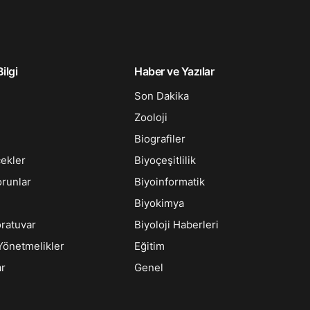
ilgi
Haber ve Yazılar
Son Dakika
Zooloji
Biografiler
çekler
Biyoçeşitlilik
orunlar
Biyoinformatik
Biyokimya
oratuvar
Biyoloji Haberleri
Yönetmelikler
Eğitim
ar
Genel