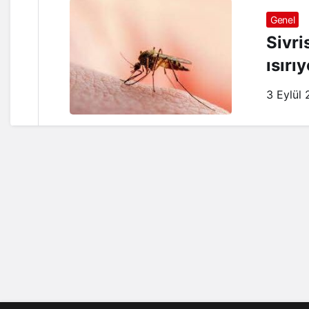
Genel
Sivri
ısırı
3 Eylül 