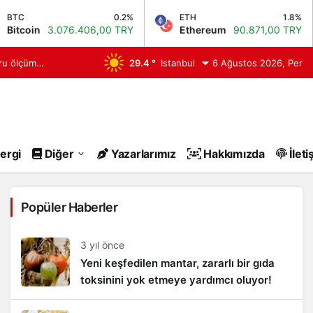
C
0.2%
ETH
1.8%
coin
3.076.406,00 TRY
Ethereum
90.871,00 TRY
ğru ölçüm
29.4 °
Istanbul
6 Ağustos 2026, Per
kında bilgi veren
ergi
Diğer
Yazarlarımız
Hakkımızda
İleti
Popüler Haberler
3 yıl önce
Yeni keşfedilen mantar, zararlı bir gıda
toksinini yok etmeye yardımcı oluyor!