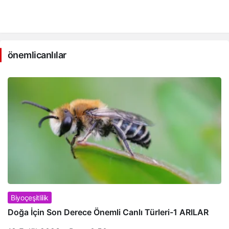
önemlicanlılar Haberle
önemlicanlılar
Biyoçeşitlilik
Doğa İçin Son Derece Önemli Canlı Türleri-1 ARILAR