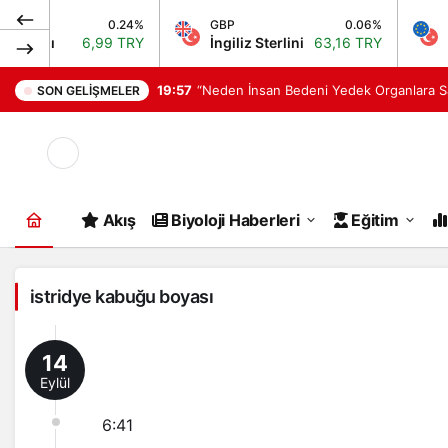
0.24%
GBP
0.06%
EUR
uanı
6,99 TRY
İngiliz Sterlini
63,16 TRY
Euro
19:57
“Neden İnsan Bedeni Yedek Organlara S
SON GELIŞMELER
Mod
değiştir
Akış
Biyoloji Haberleri
Eğitim
istridye kabuğu boyası
14
Eylül
6:41