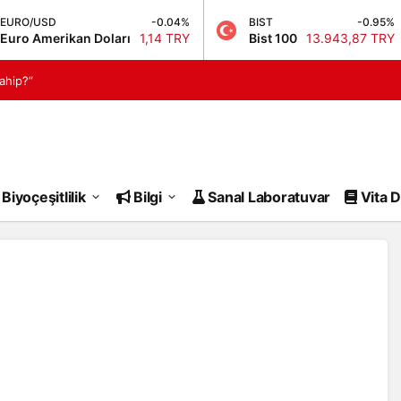
O/USD
-0.04%
BIST
-0.95%
 Amerikan Doları
1,14 TRY
Bist 100
13.943,87 TRY
ahip?”
istridye kabuğu boy
Biyoçeşitlilik
Bilgi
Sanal Laboratuvar
Vita D