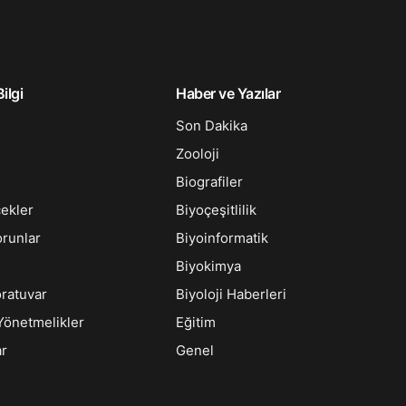
ilgi
Haber ve Yazılar
Son Dakika
Zooloji
Biografiler
çekler
Biyoçeşitlilik
orunlar
Biyoinformatik
Biyokimya
oratuvar
Biyoloji Haberleri
Yönetmelikler
Eğitim
ar
Genel