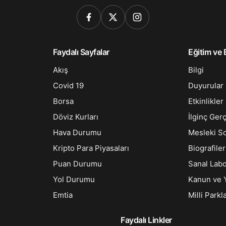
Faydalı Sayfalar
Eğitim ve B
Akış
Bilgi
Covid 19
Duyurular
Borsa
Etkinlikler
Döviz Kurları
İlginç Ger
Hava Durumu
Mesleki S
Kripto Para Piyasaları
Biografiler
Puan Durumu
Sanal Lab
Yol Durumu
Kanun ve 
Emtia
Milli Parkl
Faydalı Linkler