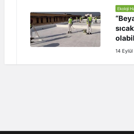
Ekoloji H
“Beya
sıcak
olabi
14 Eylül