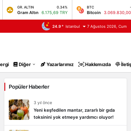
GR. ALTIN
0.34%
BTC
-0.3
Gram Altın
6.175,69 TRY
Bitcoin
3.069.830,00 TR
24.9 °
Istanbul
7 Ağustos 2026, Cum
ası Haberleri
ergi
Diğer
Yazarlarımız
Hakkımızda
İleti
Popüler Haberler
3 yıl önce
Yeni keşfedilen mantar, zararlı bir gıda
toksinini yok etmeye yardımcı oluyor!