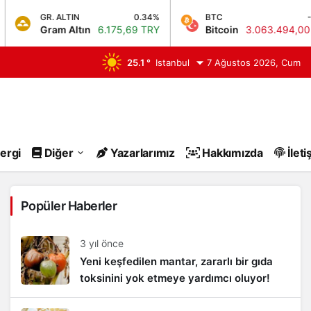
GR. ALTIN
0.34%
BTC
-0.4
Gram Altın
6.175,69 TRY
Bitcoin
3.063.494,00 TR
25.1 °
Istanbul
7 Ağustos 2026, Cum
ergi
Diğer
Yazarlarımız
Hakkımızda
İleti
Popüler Haberler
3 yıl önce
Yeni keşfedilen mantar, zararlı bir gıda
toksinini yok etmeye yardımcı oluyor!