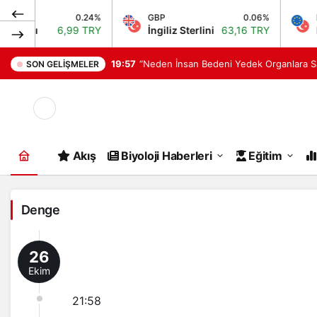
0.24%
GBP
0.06%
EUR
uanı
6,99 TRY
İngiliz Sterlini
63,16 TRY
Euro
19:57
“Neden İnsan Bedeni Yedek Organlara S
SON GELIŞMELER
Mod
değiştir
Akış
Biyoloji Haberleri
Eğitim
Denge
26
Ekim
21:58