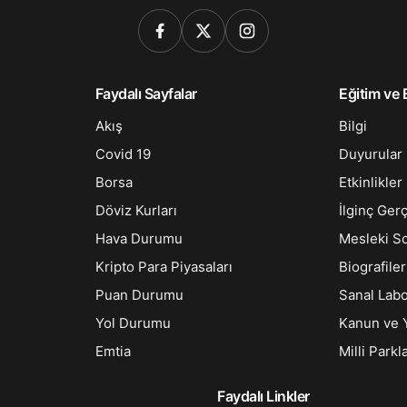
Faydalı Sayfalar
Eğitim ve B
Akış
Bilgi
Covid 19
Duyurular
Borsa
Etkinlikler
Döviz Kurları
İlginç Ger
Hava Durumu
Mesleki S
Kripto Para Piyasaları
Biografiler
Puan Durumu
Sanal Lab
Yol Durumu
Kanun ve 
Emtia
Milli Parkl
Faydalı Linkler