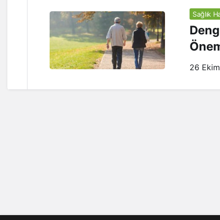
Sağlık Ha
Denge
Önem
26 Ekim