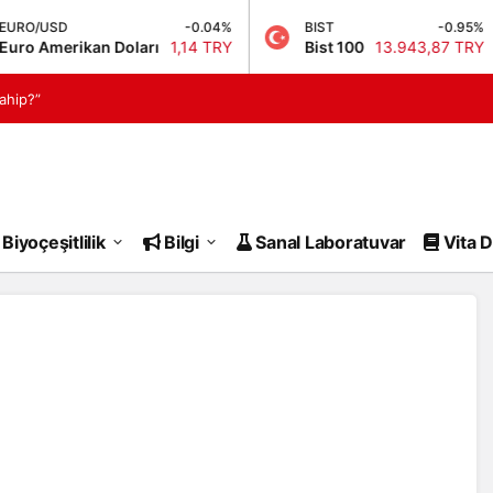
O/USD
-0.04%
BIST
-0.95%
 Amerikan Doları
1,14 TRY
Bist 100
13.943,87 TRY
ahip?”
Denge Haberleri
Biyoçeşitlilik
Bilgi
Sanal Laboratuvar
Vita D