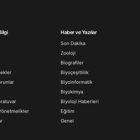
ilgi
Haber ve Yazılar
Son Dakika
Zooloji
Biografiler
çekler
Biyoçeşitlilik
orunlar
Biyoinformatik
Biyokimya
oratuvar
Biyoloji Haberleri
Yönetmelikler
Eğitim
ar
Genel