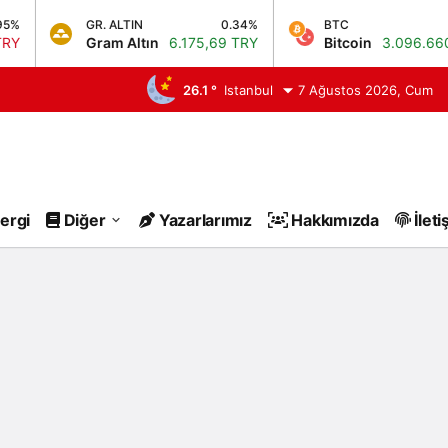
GR. ALTIN
0.34%
BTC
Gram Altın
6.175,69 TRY
Bitcoin
3.096.660,0
26.1 °
Istanbul
7 Ağustos 2026, Cum
ergi
Diğer
Yazarlarımız
Hakkımızda
İleti