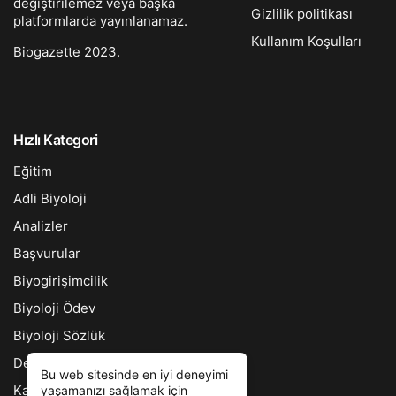
değiştirilemez veya başka
Gizlilik politikası
platformlarda yayınlanamaz.
Kullanım Koşulları
Biogazette 2023.
Hızlı Kategori
Eğitim
Adli Biyoloji
Analizler
Başvurular
Biyogirişimcilik
Biyoloji Ödev
Biyoloji Sözlük
Ders Notları
Bu web sitesinde en iyi deneyimi
Kariyer Bankası
yaşamanızı sağlamak için