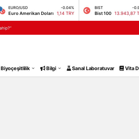
EURO/USD
-0.04%
BIST
-0.95%
Euro Amerikan Doları
1,14 TRY
Bist 100
13.943,87 TRY
ahip?”
Biyoçeşitlilik
Bilgi
Sanal Laboratuvar
Vita D