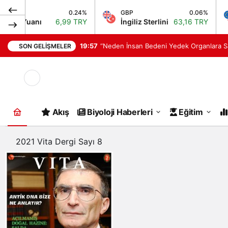
CNY
0.24%
GBP
0.06%
Çin Yuanı
6,99 TRY
İngiliz Sterlini
63,16 TRY
19:57
“Neden İnsan Bedeni Yedek Organlara S
SON GELIŞMELER
Mod
değiştir
Akış
Biyoloji Haberleri
Eğitim
2021 Vita Dergi Sayı 8